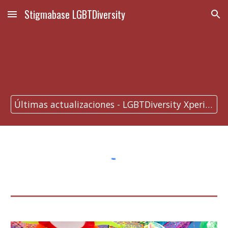
Stigmabase LGBTDiversity
Skip to main content
Skip to navigation
Últimas actualizaciones - LGBTDiversity Xperience